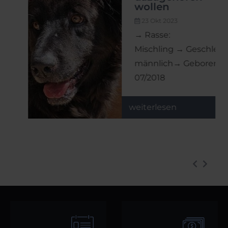
wollen
r
23 Okt 2023
hlecht:
→ Rasse:
n:
Mischling → Geschlecht:
männlich→ Geboren:
07/2018
weiterlesen