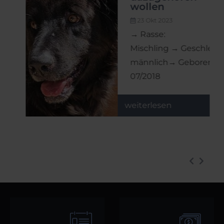
wollen
r
23 Okt 2023
hlecht:
→ Rasse:
n:
Mischling → Geschlecht:
männlich→ Geboren:
07/2018
weiterlesen