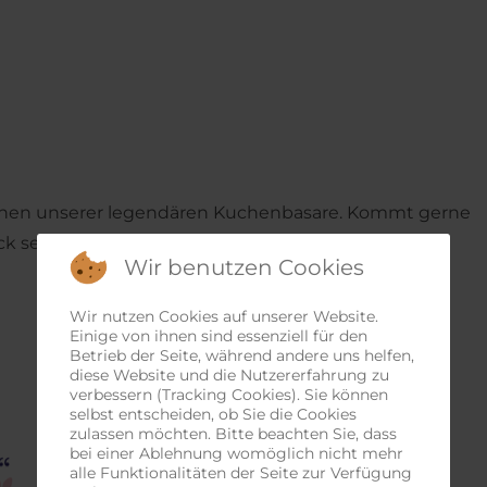
en einen unserer legendären Kuchenbasare. Kommt gerne
Stück selbstgemachten Kuchen.
Wir benutzen Cookies
Wir nutzen Cookies auf unserer Website.
Einige von ihnen sind essenziell für den
Betrieb der Seite, während andere uns helfen,
diese Website und die Nutzererfahrung zu
verbessern (Tracking Cookies). Sie können
selbst entscheiden, ob Sie die Cookies
zulassen möchten. Bitte beachten Sie, dass
bei einer Ablehnung womöglich nicht mehr
alle Funktionalitäten der Seite zur Verfügung