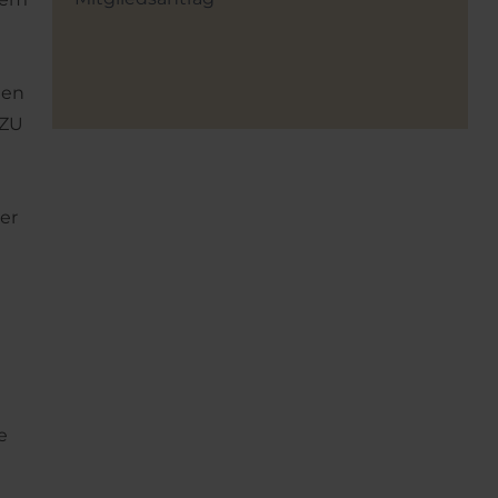
men
 ZU
er
e