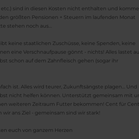
ien etc.) sind in diesen Kosten nicht enthalten und komm
eiden größten Pensionen + Steuern im laufenden Monat
zte stehen noch aus…
gibt keine staatlichen Zuschüsse, keine Spenden, keine
hnen eine Verschnaufpause gönnt - nichts! Alles lastet au
bst schon auf dem Zahnfleisch gehen (sogar ihr
nfach ist. Alles wird teurer, Zukunftsängste plagen… Und
selbst nicht helfen können. Unterstützt gemeinsam mit u
inen weiteren Zeitraum Futter bekommen! Cent für Cent
wir ans Ziel - gemeinsam sind wir stark!
nken euch von ganzem Herzen