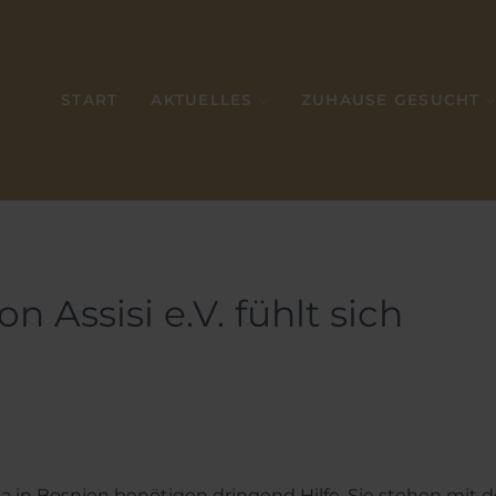
START
AKTUELLES
ZUHAUSE GESUCHT
n Assisi e.V. fühlt sich
a in Bosnien benötigen dringend Hilfe. Sie stehen mit