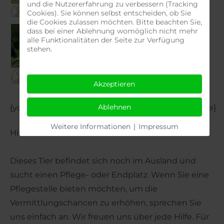
und die Nutzererfahrung zu verbessern (Tracking
Cookies). Sie können selbst entscheiden, ob Sie
die Cookies zulassen möchten. Bitte beachten Sie,
dass bei einer Ablehnung womöglich nicht mehr
alle Funktionalitäten der Seite zur Verfügung
stehen.
Akzeptieren
Ablehnen
{youtube}
https://youtu.be/NnT4BtdMrVo
{/youtube}
Weitere Informationen
|
Impressum
Hinweis:
Dieses Tier befindet sich noch im Ausland und
sucht einen Pflege- oder Endplatz. Wenn Sie eine
Pflegestelle bieten möchten, um die
Vermittlungschancen zu erhöhen, sprechen Sie
uns einfach an. Wir freuen uns über jede Hilfe. Für