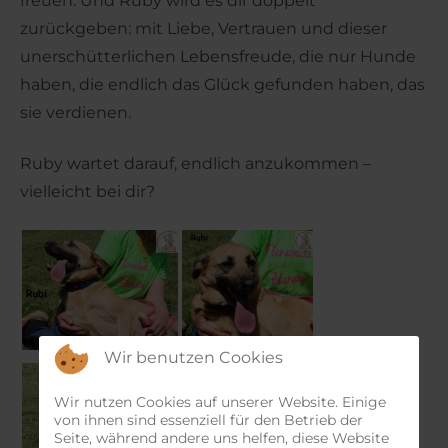
freuen. Und Ruby wird es dir doppelt
zurückgeben: mit Liebe, Vertrauen und dieser
unerschütterlichen Lebensfreude, die nur Hunde
haben, die endlich das Glück gefunden haben, das
sie verdienen.
Ruby wartet darauf, endlich anzukommen –
vielleicht bei dir?
Wir benutzen Cookies
Wir nutzen Cookies auf unserer Website. Einige
von ihnen sind essenziell für den Betrieb der
Seite, während andere uns helfen, diese Website