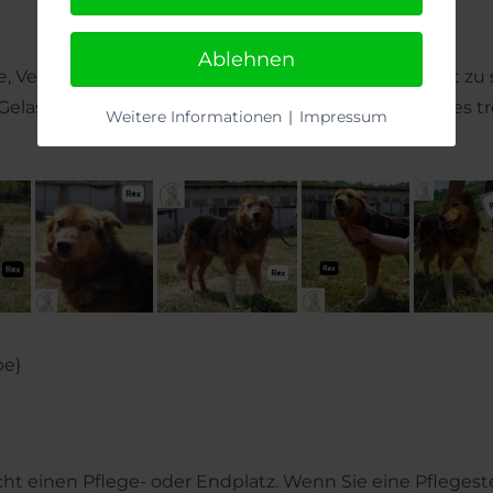
Ablehnen
ähe, Verlässlichkeit und Menschen, die seine ruhige Art 
Gelassenheit, Würde und die stille Ausstrahlung eines tr
Weitere Informationen
|
Impressum
be}
cht einen Pflege- oder Endplatz. Wenn Sie eine Pfleges